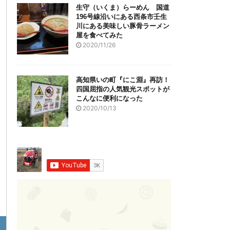
生守（いくま）らーめん 国道
196号線沿いにある西条市壬生
川にある美味しい豚骨ラーメン
屋を食べてみた
2020/11/26
高知県いの町『にこ淵』再訪！
四国屈指の人気観光スポットが
こんなに便利になった
2020/10/13