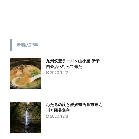
新着の記事
九州筑豊ラーメン山小屋 伊予
西条店へ行って来た
2020/12/2
おたるの滝と愛媛県西条市東之
川と限界集落
2020/12/8