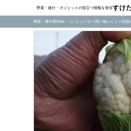
すけ
野菜・旅行・ガジェットの役立つ情報を発信
農業・農作業
Web・コンピューター
買い物レビュー
四国