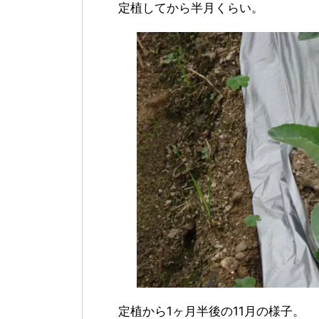
定植してから半月くらい。
定植から1ヶ月半後の11月の様子。