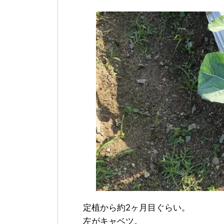
定植から約2ヶ月目ぐらい。
左がキャベツ。