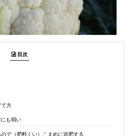
目次
育て方
霜にも弱い
るので（肥料くい）こまめに追肥する