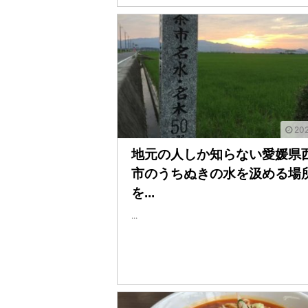
202
地元の人しか知らない愛媛県
市のうちぬきの水を汲める場
を...
...