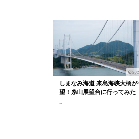
202
しまなみ海道 来島海峡大橋が
望！糸山展望台に行ってみた
...