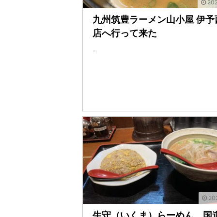
202
九州筑豊ラーメン山小屋 伊予
店へ行って来た
...
202
生守（いくま）らーめん 国