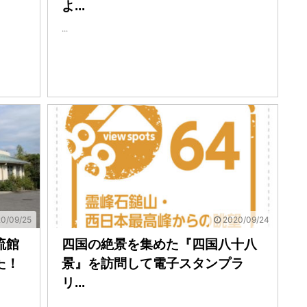
よ...
...
0/09/25
2020/09/24
流館
四国の絶景を集めた『四国八十八
た！
景』を訪問して電子スタンプラ
リ...
...