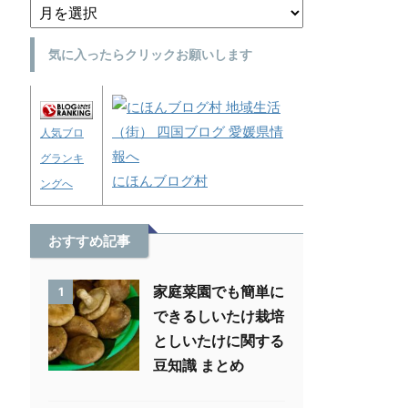
気に入ったらクリックお願いします
人気ブロ
グランキ
にほんブログ村
ングへ
おすすめ記事
家庭菜園でも簡単に
1
できるしいたけ栽培
としいたけに関する
豆知識 まとめ