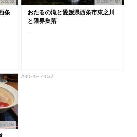
0/12/02
2020/11/27
西条
おたるの滝と愛媛県西条市東之川
と限界集落
...
スポンサードリンク
0/11/26
道