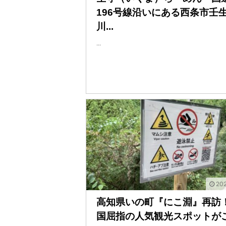
196号線沿いにある西条市壬
川...
...
202
高知県いの町『にこ淵』再訪
国屈指の人気観光スポットが