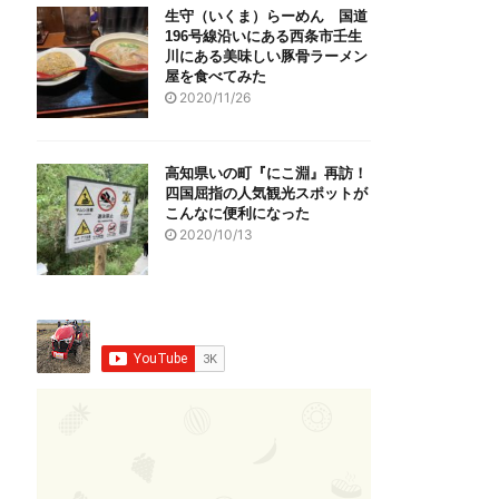
生守（いくま）らーめん 国道
196号線沿いにある西条市壬生
川にある美味しい豚骨ラーメン
屋を食べてみた
2020/11/26
高知県いの町『にこ淵』再訪！
四国屈指の人気観光スポットが
こんなに便利になった
2020/10/13