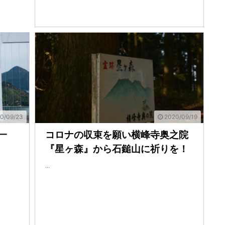
0/09/23
2020/09/19
一
コロナの収束を願い横峰寺奥之院
『星ヶ森』から石鎚山に祈りを！
...