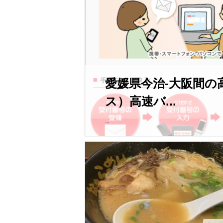
愛媛県今治-大阪間
ス）高速バ...
...