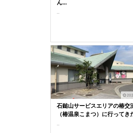
ん...
...
202
石鎚山サービスエリアの椿交
（椿温泉こまつ）に行ってき
...