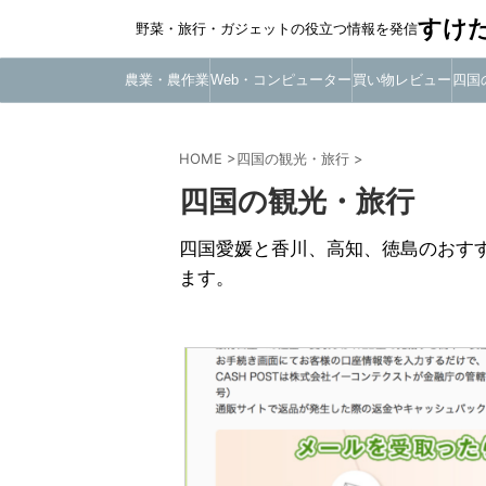
すけ
野菜・旅行・ガジェットの役立つ情報を発信
農業・農作業
Web・コンピューター
買い物レビュー
四国
HOME
>
四国の観光・旅行
>
四国の観光・旅行
四国愛媛と香川、高知、徳島のおす
ます。