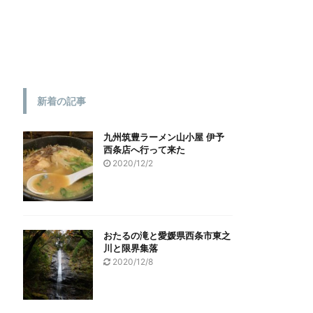
新着の記事
九州筑豊ラーメン山小屋 伊予
西条店へ行って来た
2020/12/2
おたるの滝と愛媛県西条市東之
川と限界集落
2020/12/8