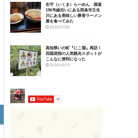
生守（いくま）らーめん 国道
196号線沿いにある西条市壬生
川にある美味しい豚骨ラーメン
屋を食べてみた
2020/11/26
高知県いの町『にこ淵』再訪！
四国屈指の人気観光スポットが
こんなに便利になった
2020/10/13