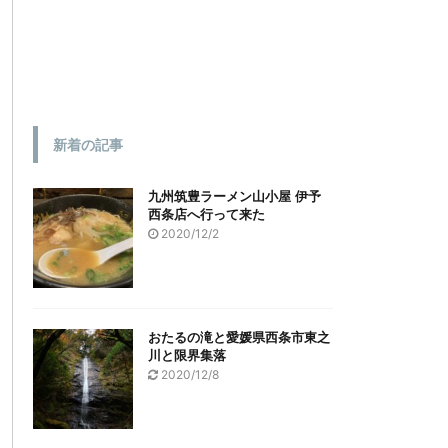
新着の記事
九州筑豊ラーメン山小屋 伊予
西条店へ行って来た
2020/12/2
おたるの滝と愛媛県西条市東之
川と限界集落
2020/12/8